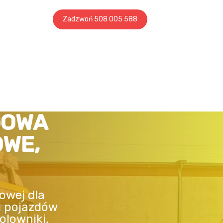
Zadzwoń 508 005 588
GOWA
OWE,
owej dla
i pojazdów
olowniki,