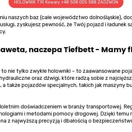
HOLOWNIK TIR Kowary +48 508 005 588 ZADZWOŃ
niu naszych baz (całe województwo dolnośląskie), do
usługi, zyskujesz pewność, że Twój pojazd i ładunek 
cy.
Laweta, naczepa Tiefbett - Mamy 
 to nie tylko zwykłe holowniki – to zaawansowane po
hydrauliczne oraz dźwigi, które radzą sobie z najciężs
, a także pojazdów specjalnych, takich jak maszyny b
ieloletnim doświadczeniem w branży transportowej. Reg
hnologiami i metodami pomocy drogowej. Dzięki tem
na z najwyższą precyzją i dbałością o bezpieczeństw