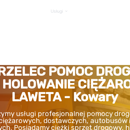
GOWA TIR
Usługi
RZELEC POMOC DRO
, HOLOWANIE CIĘŻAR
LAWETA - Kowary
ymy usługi profesjonalnej pomocy drog
ciężarowych, dostawczych, autobusów 
ych. Posiadamy ciężki sprzęt drogowy, h