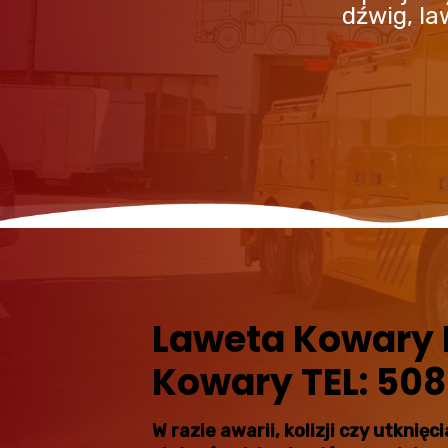
dźwig, l
Laweta Kowary
Kowary TEL: 508
W razie awarii, kolizji czy utkni