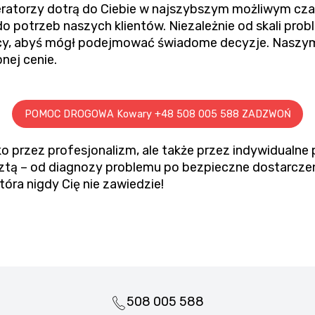
ratorzy dotrą do Ciebie w najszybszym możliwym czas
o potrzeb naszych klientów. Niezależnie od skali pro
cy, abyś mógł podejmować świadome decyzje. Naszym
nej cenie.
POMOC DROGOWA Kowary +48 508 005 588 ZADZWOŃ
o przez profesjonalizm, ale także przez indywidualne 
resztą – od diagnozy problemu po bezpieczne dostarc
óra nigdy Cię nie zawiedzie!
508 005 588