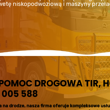
awetę niskopodwoziową i maszyny przeł
 POMOC DROGOWA TIR, H
 005 588
ęcia na drodze, nasza firma oferuje kompleksowe us