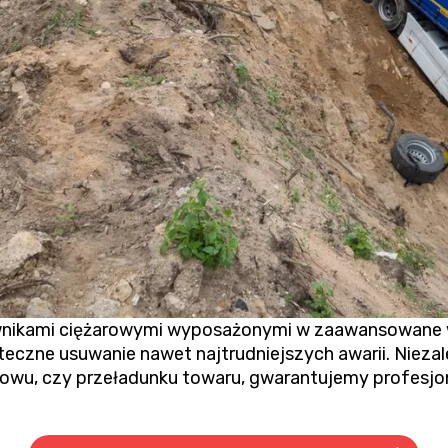
ikami ciężarowymi wyposażonymi w zaawansowane wci
teczne usuwanie nawet najtrudniejszych awarii. Niezal
rowu
, czy przeładunku towaru, gwarantujemy profesjona