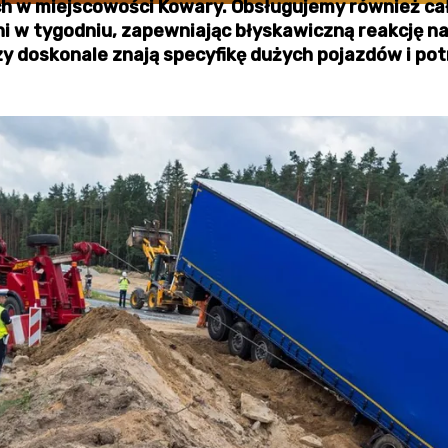
ch w miejscowości Kowary. Obsługujemy również ca
ni w tygodniu, zapewniając błyskawiczną reakcję na
zy doskonale znają specyfikę dużych pojazdów i pot