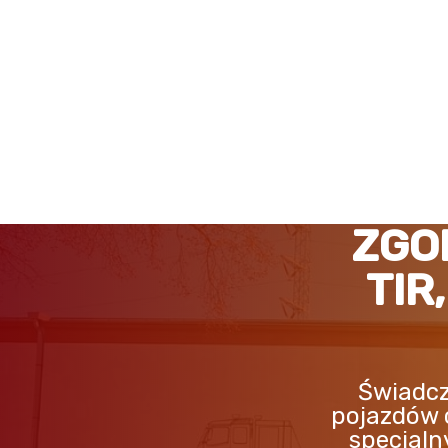
ZGORZELEC POMOC DRO
ZGO
TIR
Świadcz
pojazdów 
specjaln