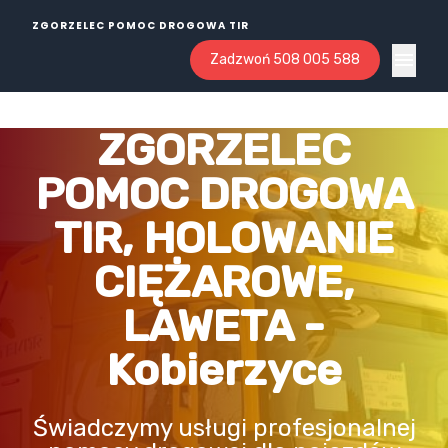
ZGORZELEC POMOC DROGOWA TIR
Zadzwoń 508 005 588
Open ma
ZGORZELEC
POMOC DROGOWA
TIR, HOLOWANIE
CIĘŻAROWE,
LAWETA -
Kobierzyce
Świadczymy usługi profesjonalnej