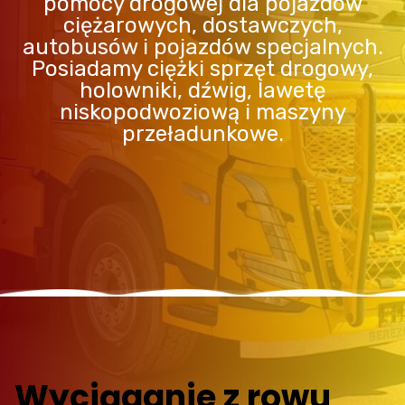
pomocy drogowej dla pojazdów
ciężarowych, dostawczych,
autobusów i pojazdów specjalnych.
Posiadamy ciężki sprzęt drogowy,
holowniki, dźwig, lawetę
niskopodwoziową i maszyny
przeładunkowe.
Wyciąganie z rowu