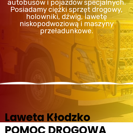
autobusów i pojazdów specjalnych.
Posiadamy ciężki sprzęt drogowy,
holowniki, dźwig, lawetę
niskopodwoziową i maszyny
przeładunkowe.
Laweta Kłodzko
POMOC DROGOWA