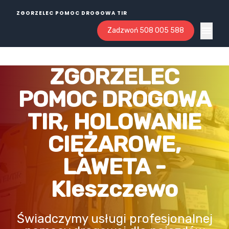
ZGORZELEC POMOC DROGOWA TIR
Zadzwoń 508 005 588
Open ma
ZGORZELEC
POMOC DROGOWA
TIR, HOLOWANIE
CIĘŻAROWE,
LAWETA -
Kleszczewo
Świadczymy usługi profesjonalnej