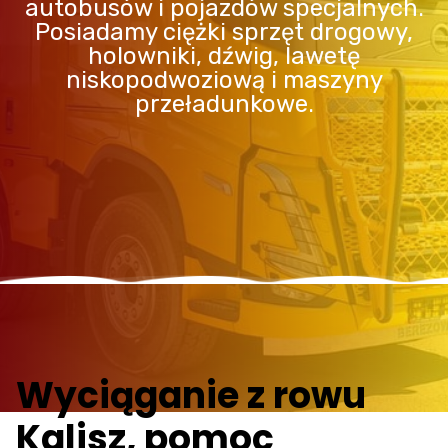
autobusów i pojazdów specjalnych.
Posiadamy ciężki sprzęt drogowy,
holowniki, dźwig, lawetę
niskopodwoziową i maszyny
przeładunkowe.
Wyciąganie z rowu
Kalisz, pomoc