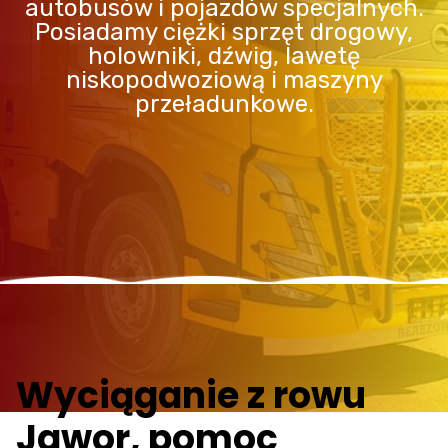
autobusów i pojazdów specjalnych.
Posiadamy ciężki sprzęt drogowy,
holowniki, dźwig, lawetę
niskopodwoziową i maszyny
przeładunkowe.
Wyciąganie z rowu
Jawor, pomoc