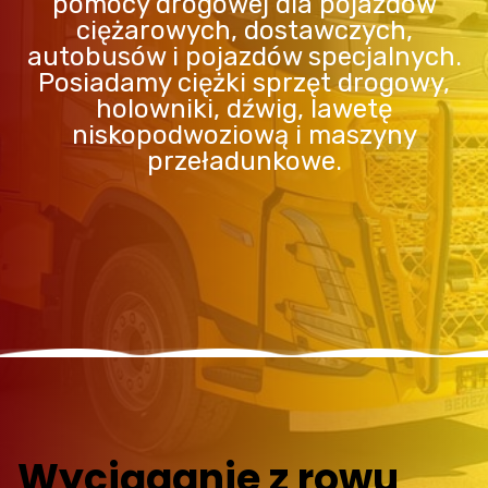
pomocy drogowej dla pojazdów
ciężarowych, dostawczych,
autobusów i pojazdów specjalnych.
Posiadamy ciężki sprzęt drogowy,
holowniki, dźwig, lawetę
niskopodwoziową i maszyny
przeładunkowe.
Wyciąganie z rowu