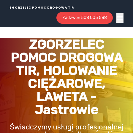
ZGORZELEC POMOC DROGOWA TIR
Zadzwoń 508 005 588
Open ma
ZGORZELEC
POMOC DROGOWA
TIR, HOLOWANIE
CIĘŻAROWE,
LAWETA -
Jastrowie
Świadczymy usługi profesjonalnej