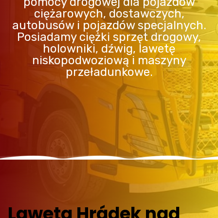
pomocy drogowej dla pojazdów
ciężarowych, dostawczych,
autobusów i pojazdów specjalnych.
Posiadamy ciężki sprzęt drogowy,
holowniki, dźwig, lawetę
niskopodwoziową i maszyny
przeładunkowe.
Laweta Hrádek nad