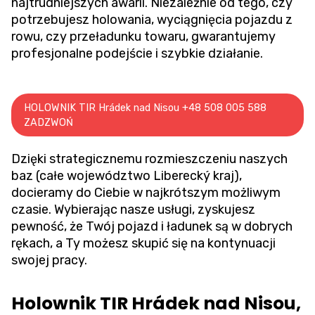
najtrudniejszych awarii. Niezależnie od tego, czy
potrzebujesz holowania,
wyciągnięcia pojazdu z
rowu
, czy przeładunku towaru, gwarantujemy
profesjonalne podejście i szybkie działanie.
HOLOWNIK TIR Hrádek nad Nisou +48 508 005 588
ZADZWOŃ
Dzięki strategicznemu rozmieszczeniu naszych
baz (całe województwo Liberecký kraj),
docieramy do Ciebie w najkrótszym możliwym
czasie. Wybierając nasze usługi, zyskujesz
pewność, że Twój pojazd i ładunek są w dobrych
rękach, a Ty możesz skupić się na kontynuacji
swojej pracy.
Holownik TIR Hrádek nad Nisou,