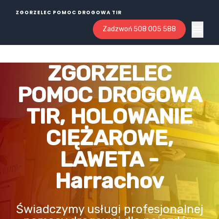
ZGORZELEC POMOC DROGOWA TIR
Zadzwoń 508 005 588
Open ma
ZGORZELEC
POMOC DROGOWA
TIR, HOLOWANIE
CIĘŻAROWE,
LAWETA -
Harrachov
Świadczymy usługi profesjonalnej