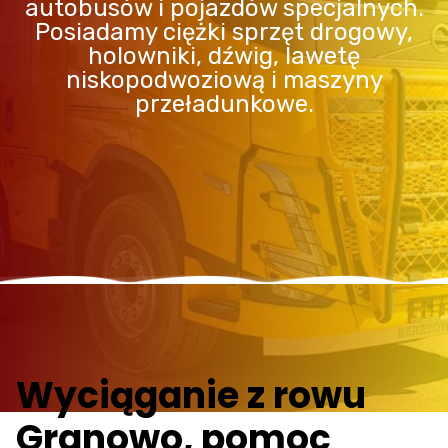
autobusów i pojazdów specjalnych.
Posiadamy ciężki sprzęt drogowy,
holowniki, dźwig, lawetę
niskopodwoziową i maszyny
przeładunkowe.
Wyciąganie z rowu
Granowo, pomoc