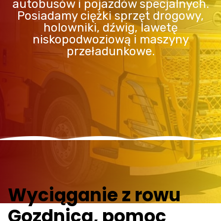
autobusów i pojazdów specjalnych.
Posiadamy ciężki sprzęt drogowy,
holowniki, dźwig, lawetę
niskopodwoziową i maszyny
przeładunkowe.
Wyciąganie z rowu
Gozdnica, pomoc