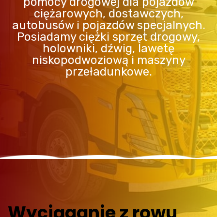
pomocy drogowej dla pojazdów
ciężarowych, dostawczych,
autobusów i pojazdów specjalnych.
Posiadamy ciężki sprzęt drogowy,
holowniki, dźwig, lawetę
niskopodwoziową i maszyny
przeładunkowe.
Wyciąganie z rowu