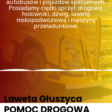
autobusów i pojazdów specjalnych.
Posiadamy ciężki sprzęt drogowy,
holowniki, dźwig, lawetę
niskopodwoziową i maszyny
przeładunkowe.
Laweta Głuszyca
POMOC DROGOWA