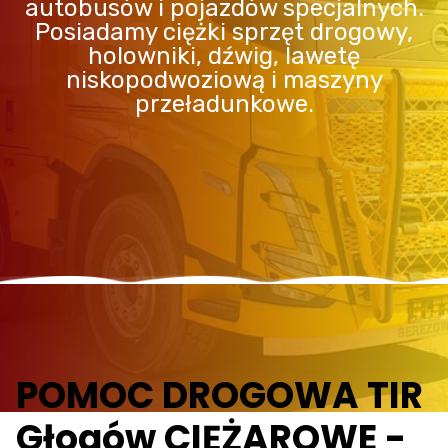
autobusów i pojazdów specjalnych.
Posiadamy ciężki sprzęt drogowy,
holowniki, dźwig, lawetę
niskopodwoziową i maszyny
przeładunkowe.
POMOC DROGOWA TIR
Głogów CIĘŻAROWE -