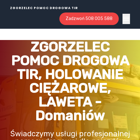
ZGORZELEC POMOC DROGOWA TIR
Zadzwoń 508 005 588
Open ma
ZGORZELEC
POMOC DROGOWA
TIR, HOLOWANIE
CIĘŻAROWE,
LAWETA -
Domaniów
Świadczymy usługi profesjonalnej