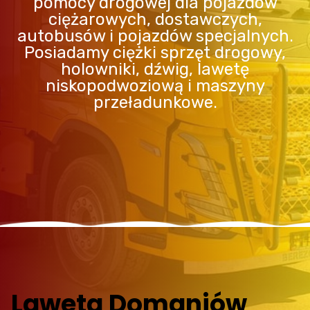
pomocy drogowej dla pojazdów
ciężarowych, dostawczych,
autobusów i pojazdów specjalnych.
Posiadamy ciężki sprzęt drogowy,
holowniki, dźwig, lawetę
niskopodwoziową i maszyny
przeładunkowe.
Laweta Domaniów