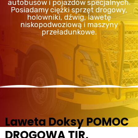
autobusów i pojazdów specjalnych.
Posiadamy ciężki sprzęt drogowy,
holowniki, dźwig, lawetę
niskopodwoziową i maszyny
przeładunkowe.
Laweta Doksy POMOC
DROGOWA TIR,