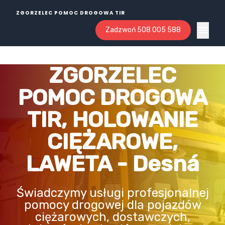
ZGORZELEC POMOC DROGOWA TIR
Zadzwoń 508 005 588
Open ma
ZGORZELEC
POMOC DROGOWA
TIR, HOLOWANIE
CIĘŻAROWE,
LAWETA - Desná
Świadczymy usługi profesjonalnej
pomocy drogowej dla pojazdów
ciężarowych, dostawczych,