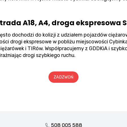
ada A18, A4, droga ekspresowa S
zęsto dochodzi do kolizji z udziałem pojazdów cięż
kości drogi ekspresowe w pobliżu miejscowości Cybin
żarówek i TIRów. Współpracujemy z GDDKiA i szybko i
ażniając drogi szybkiego ruchu.
ZADZWOŃ
508 005 588