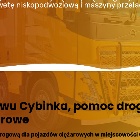
awetę niskopodwoziową i maszyny przeł
owu Cybinka, pomoc drog
arowe
drogową dla pojazdów ciężarowych w miejscowości 