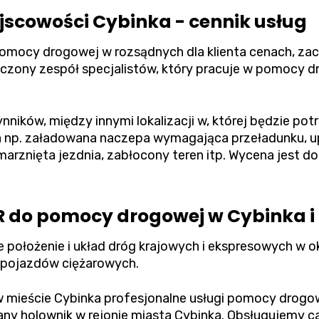
scowości Cybinka - cennik usług
pomocy drogowej w rozsądnych dla klienta cenach, z
ony zespół specjalistów, który pracuje w pomocy dr
ynników, między innymi lokalizacji w, której będzie p
 np. załadowana naczepa wymagająca przeładunku, u
rznięta jezdnia, zabłocony teren itp. Wycena jest d
R do pomocy drogowej w Cybinka i
 położenie i układ dróg krajowych i ekspresowych w ok
 pojazdów ciężarowych.
mieście Cybinka profesjonalne usługi pomocy drogowe
y holownik w rejonie miasta Cybinka. Obsługujemy ca