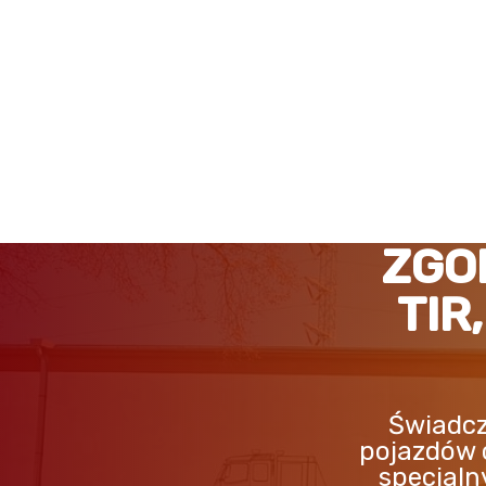
ZGORZELEC POMOC DRO
ZGO
TIR
Świadcz
pojazdów 
specjaln