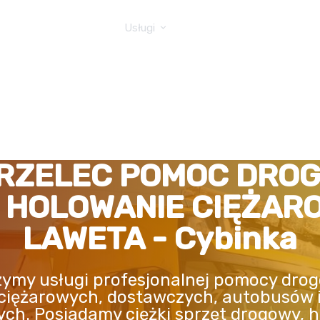
GOWA TIR
Usługi
RZELEC POMOC DRO
, HOLOWANIE CIĘŻAR
LAWETA - Cybinka
ymy usługi profesjonalnej pomocy drog
ciężarowych, dostawczych, autobusów 
ych. Posiadamy ciężki sprzęt drogowy, h