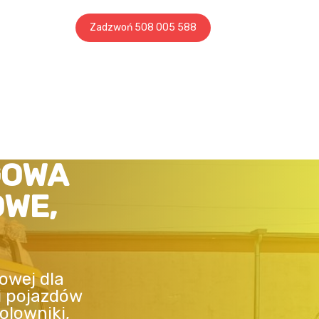
Zadzwoń 508 005 588
GOWA
OWE,
owej dla
i pojazdów
olowniki,