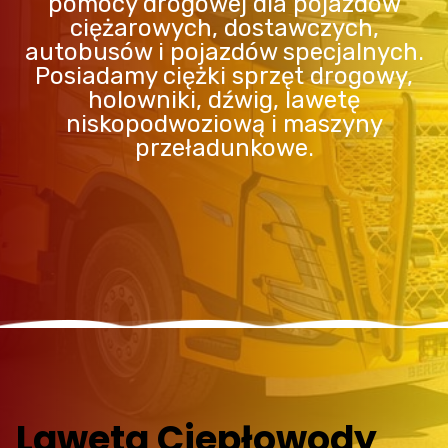
pomocy drogowej dla pojazdów
ciężarowych, dostawczych,
autobusów i pojazdów specjalnych.
Posiadamy ciężki sprzęt drogowy,
holowniki, dźwig, lawetę
niskopodwoziową i maszyny
przeładunkowe.
Laweta Ciepłowody