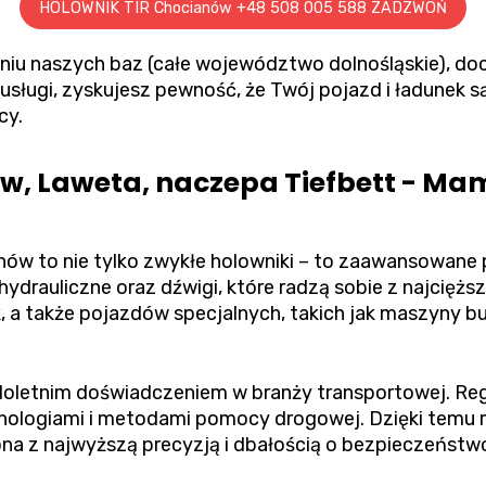
HOLOWNIK TIR Chocianów +48 508 005 588 ZADZWOŃ
niu naszych baz (całe województwo dolnośląskie), do
usługi, zyskujesz pewność, że Twój pojazd i ładunek 
cy.
w, Laweta, naczepa Tiefbett - Ma
nów to nie tylko zwykłe holowniki – to zaawansowan
hydrauliczne oraz dźwigi, które radzą sobie z najciężs
, a także pojazdów specjalnych, takich jak maszyny b
ieloletnim doświadczeniem w branży transportowej. Reg
hnologiami i metodami pomocy drogowej. Dzięki tem
na z najwyższą precyzją i dbałością o bezpieczeństw