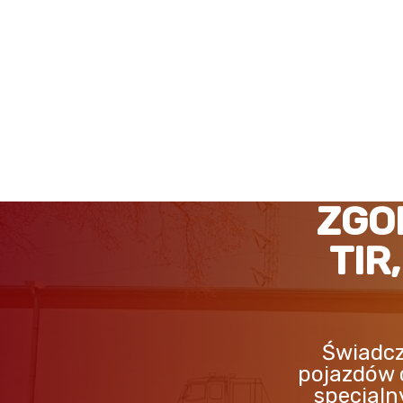
ZGORZELEC POMOC DRO
ZGO
TIR
Świadcz
pojazdów 
specjaln