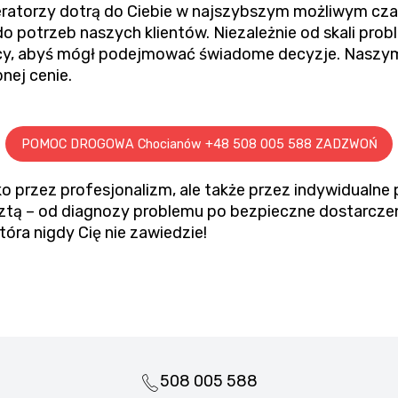
ratorzy dotrą do Ciebie w najszybszym możliwym czas
o potrzeb naszych klientów. Niezależnie od skali pro
cy, abyś mógł podejmować świadome decyzje. Naszym
nej cenie.
POMOC DROGOWA Chocianów +48 508 005 588 ZADZWOŃ
o przez profesjonalizm, ale także przez indywidualne 
resztą – od diagnozy problemu po bezpieczne dostarc
óra nigdy Cię nie zawiedzie!
508 005 588