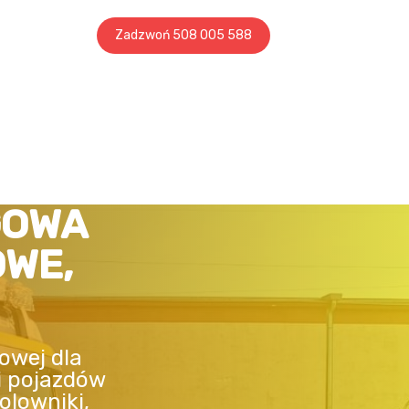
Zadzwoń 508 005 588
GOWA
OWE,
owej dla
i pojazdów
olowniki,