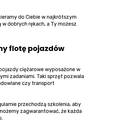
cieramy do Ciebie w najkrótszym
są w dobrych rękach, a Ty możesz
my flotę pojazdów
e pojazdy ciężarowe wyposażone w
zymi zadaniami. Taki sprzęt pozwala
udowlane czy transport
ularnie przechodzą szkolenia, aby
u możemy zagwarantować, że każda
o.