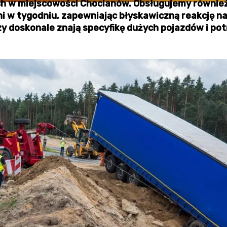
ch w miejscowości Chocianów. Obsługujemy równie
ni w tygodniu, zapewniając błyskawiczną reakcję na
zy doskonale znają specyfikę dużych pojazdów i pot