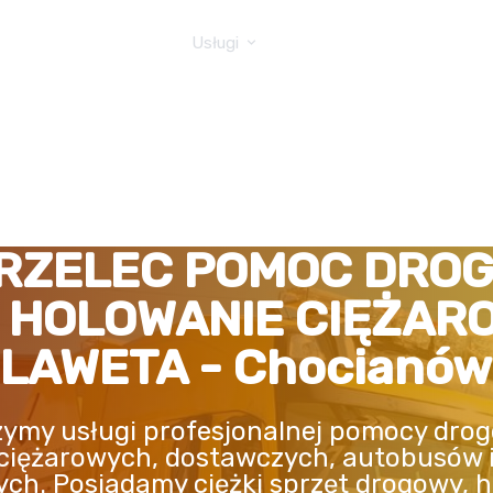
GOWA TIR
Usługi
RZELEC POMOC DRO
, HOLOWANIE CIĘŻAR
LAWETA - Chocianów
ymy usługi profesjonalnej pomocy drog
ciężarowych, dostawczych, autobusów 
ych. Posiadamy ciężki sprzęt drogowy, h