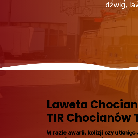
dźwig, l
Laweta Chocia
TIR Chocianów T
W razie awarii, kolizji czy utkni