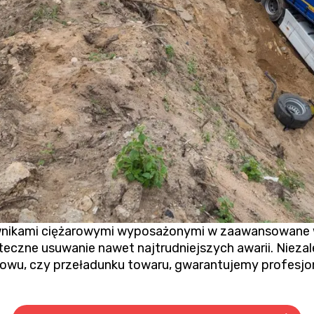
ikami ciężarowymi wyposażonymi w zaawansowane wci
teczne usuwanie nawet najtrudniejszych awarii. Niezal
rowu
, czy przeładunku towaru, gwarantujemy profesjona