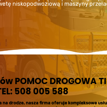
awetę niskopodwoziową i maszyny przeł
nów POMOC DROGOWA TI
EL: 508 005 588
ęcia na drodze, nasza firma oferuje kompleksowe us