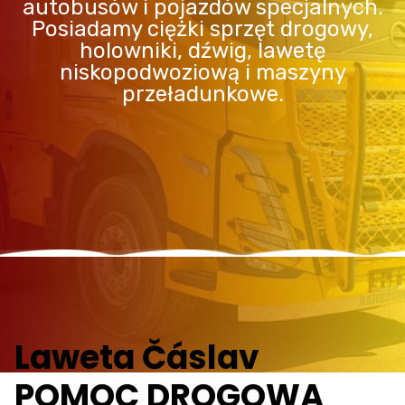
autobusów i pojazdów specjalnych.
Posiadamy ciężki sprzęt drogowy,
holowniki, dźwig, lawetę
niskopodwoziową i maszyny
przeładunkowe.
Laweta Čáslav
POMOC DROGOWA