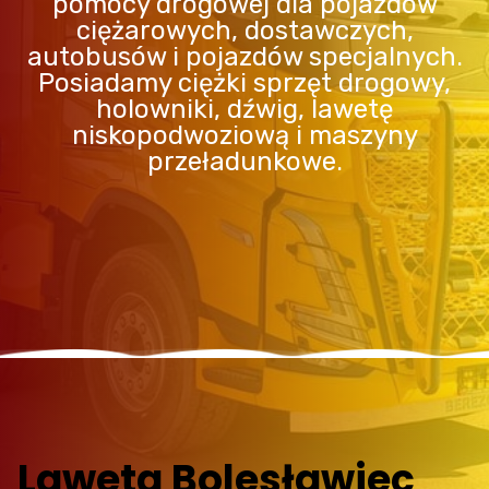
pomocy drogowej dla pojazdów
ciężarowych, dostawczych,
autobusów i pojazdów specjalnych.
Posiadamy ciężki sprzęt drogowy,
holowniki, dźwig, lawetę
niskopodwoziową i maszyny
przeładunkowe.
Laweta Bolesławiec