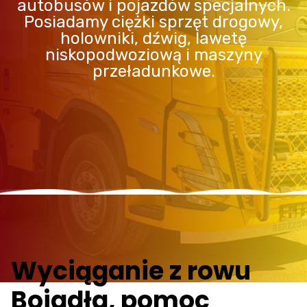
autobusów i pojazdów specjalnych.
Posiadamy ciężki sprzęt drogowy,
holowniki, dźwig, lawetę
niskopodwoziową i maszyny
przeładunkowe.
Wyciąganie z rowu
Bojadła, pomoc