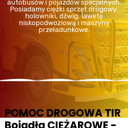
autobusów i pojazdów specjalnych.
Posiadamy ciężki sprzęt drogowy,
holowniki, dźwig, lawetę
niskopodwoziową i maszyny
przeładunkowe.
POMOC DROGOWA TIR
Bojadła CIĘŻAROWE -