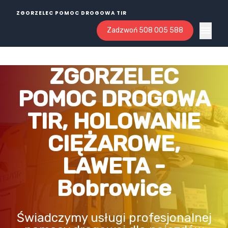
ZGORZELEC POMOC DROGOWA TIR
Zadzwoń 508 005 588
Open ma
ZGORZELEC
POMOC DROGOWA
TIR, HOLOWANIE
CIĘŻAROWE,
LAWETA -
Bobrowice
Świadczymy usługi profesjonalnej