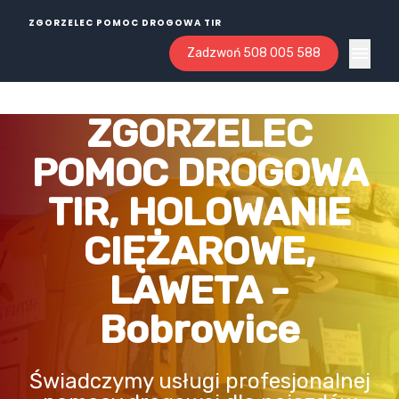
ZGORZELEC POMOC DROGOWA TIR
Zadzwoń 508 005 588
Open ma
ZGORZELEC
POMOC DROGOWA
TIR, HOLOWANIE
CIĘŻAROWE,
LAWETA -
Bobrowice
Świadczymy usługi profesjonalnej