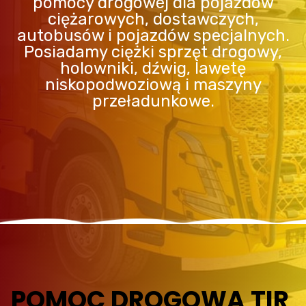
pomocy drogowej dla pojazdów
ciężarowych, dostawczych,
autobusów i pojazdów specjalnych.
Posiadamy ciężki sprzęt drogowy,
holowniki, dźwig, lawetę
niskopodwoziową i maszyny
przeładunkowe.
POMOC DROGOWA TIR