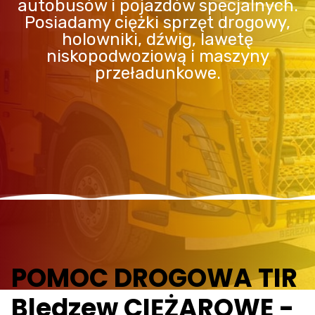
autobusów i pojazdów specjalnych.
Posiadamy ciężki sprzęt drogowy,
holowniki, dźwig, lawetę
niskopodwoziową i maszyny
przeładunkowe.
POMOC DROGOWA TIR
Bledzew CIĘŻAROWE -