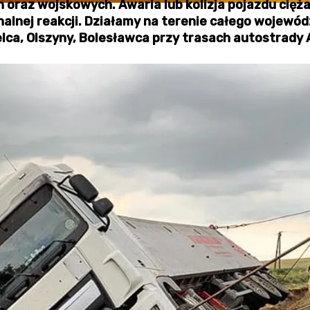
 oraz wojskowych. Awaria lub kolizja pojazdu cię
nalnej reakcji. Działamy na terenie całego wojewó
lca, Olszyny, Bolesławca przy trasach autostrady 