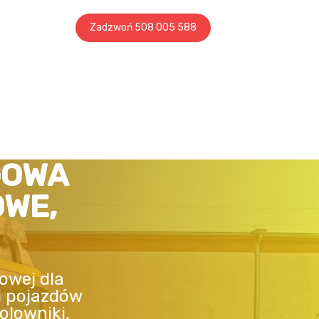
Zadzwoń 508 005 588
GOWA
OWE,
owej dla
i pojazdów
olowniki,