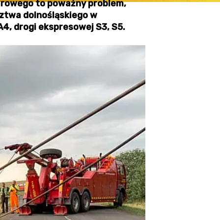
żarowego to poważny problem,
dztwa dolnośląskiego w
A4, drogi ekspresowej S3, S5.