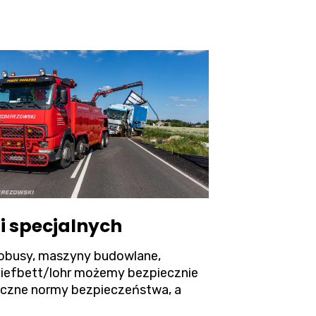
i specjalnych
utobusy, maszyny budowlane,
tiefbett/lohr możemy bezpiecznie
yczne normy bezpieczeństwa, a