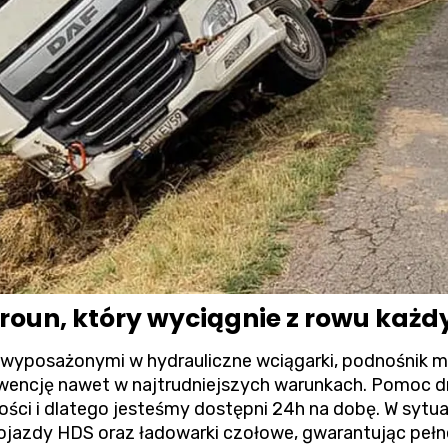
roun, który wyciągnie z rowu każd
wyposażonymi w hydrauliczne wciągarki, podnośnik m
wencję nawet w najtrudniejszych warunkach.
Pomoc d
ści i dlatego jesteśmy dostępni 24h na dobę. W syt
ojazdy HDS oraz ładowarki czołowe, gwarantując pełne