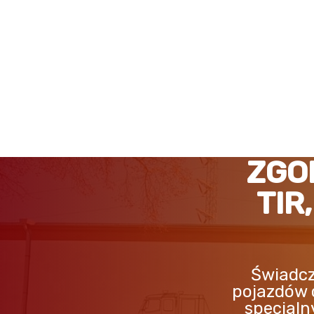
ZGORZELEC POMOC DRO
ZGO
TIR
Świadcz
pojazdów 
specjaln