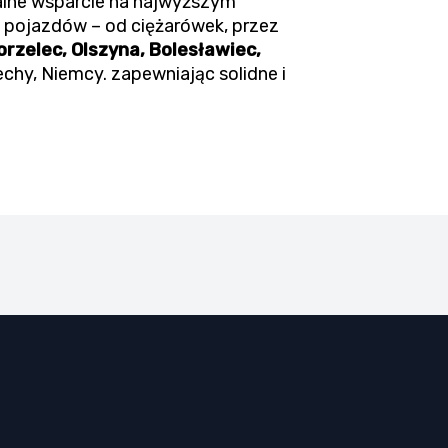
alne wsparcie na najwyższym
 pojazdów – od ciężarówek, przez
rzelec, Olszyna, Bolesławiec,
echy, Niemcy. zapewniając solidne i