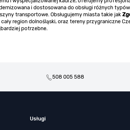
emu i wyspecjalizowanej kadrze, oferujemy profesjon
modernizowana i dostosowana do obsługi różnych typów
aszyny transportowe. Obsługujemy miasta takie jak
Zgo
i cały region dolnośląski, oraz tereny przygraniczne Cz
jbardziej potrzebne.
508 005 588
Usługi