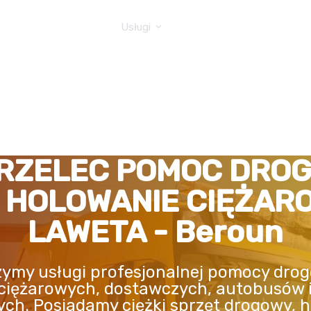
GOWA TIR
Usługi
RZELEC POMOC DRO
, HOLOWANIE CIĘŻAR
LAWETA - Beroun
ymy usługi profesjonalnej pomocy drog
ciężarowych, dostawczych, autobusów 
ych. Posiadamy ciężki sprzęt drogowy, h