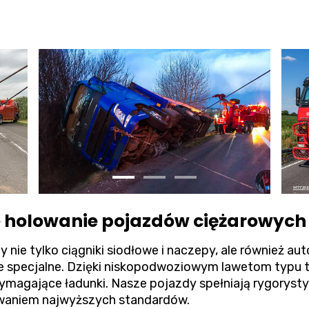
e holowanie pojazdów ciężarowych 
 nie tylko ciągniki siodłowe i naczepy, ale również a
je specjalne. Dzięki niskopodwoziowym lawetom typu 
magające ładunki. Nasze pojazdy spełniają rygoryst
owaniem najwyższych standardów.